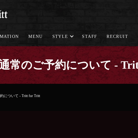
RMATION
MENU
STYLE
STAFF
RECRUIT
常のご予約について - Tritt fu
て - Tritt fur Tritt