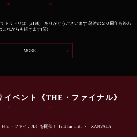
年でトリトリは［21歳］ ありがとうございます 怒涛の２０周年も終わ
はこれからも続きます(笑)
MORE
りイベント《THE・ファイナル》
イナル》を開催！ Tritt fur Tritt × XANVALA