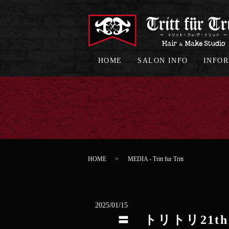
HOME
SALON INFO
INFO
HOME
MEDIA - Tritt fur Tritt
2025/01/15
〓 トリトリ21